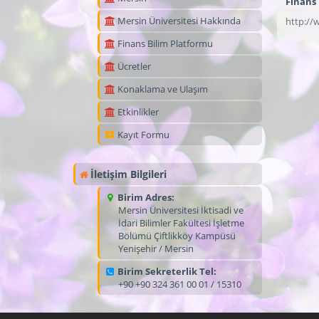
Finans
Mersin Üniversitesi Hakkında
http://
Finans Bilim Platformu
Ücretler
Konaklama ve Ulaşım
Etkinlikler
Kayıt Formu
İletişim Bilgileri
Birim Adres:
Mersin Üniversitesi İktisadi ve
İdari Bilimler Fakültesi İşletme
Bölümü Çiftlikköy Kampüsü
Yenişehir / Mersin
Birim Sekreterlik Tel:
+90 +90 324 361 00 01 / 15310