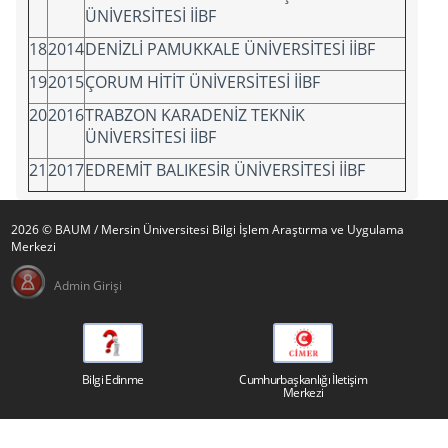
ÜNİVERSİTESİ İİBF
18
2014
DENİZLİ PAMUKKALE ÜNİVERSİTESİ İİBF
19
2015
ÇORUM HİTİT ÜNİVERSİTESİ İİBF
20
2016
TRABZON KARADENİZ TEKNİK
ÜNİVERSİTESİ İİBF
21
2017
EDREMİT BALIKESİR ÜNİVERSİTESİ İİBF
2026 © BAUM / Mersin Üniversitesi Bilgi İşlem Araştırma ve Uygulama
Merkezi
Admin Girişi
Bilgi Edinme
Cumhurbaşkanlığı İletişim
Merkezi