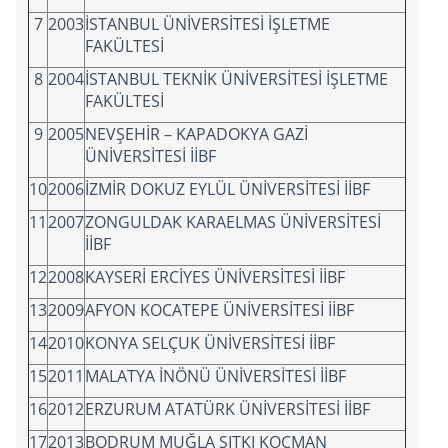
7
2003
İSTANBUL ÜNİVERSİTESİ İŞLETME
FAKÜLTESİ
8
2004
İSTANBUL TEKNİK ÜNİVERSİTESİ İŞLETME
FAKÜLTESİ
9
2005
NEVŞEHİR – KAPADOKYA GAZİ
ÜNİVERSİTESİ İİBF
10
2006
İZMİR DOKUZ EYLÜL ÜNİVERSİTESİ İİBF
11
2007
ZONGULDAK KARAELMAS ÜNİVERSİTESİ
İİBF
12
2008
KAYSERİ ERCİYES ÜNİVERSİTESİ İİBF
13
2009
AFYON KOCATEPE ÜNİVERSİTESİ İİBF
14
2010
KONYA SELÇUK ÜNİVERSİTESİ İİBF
15
2011
MALATYA İNÖNÜ ÜNİVERSİTESİ İİBF
16
2012
ERZURUM ATATÜRK ÜNİVERSİTESİ İİBF
17
2013
BODRUM MUĞLA SITKI KOÇMAN