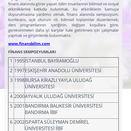
finans alanında görev yapan bilim insanlarının bilimsel ve sosyal
etkinliklerine katkıda bulunmak, bu etkinliklerin kamuya
duyurulmasına yardımcı olmak, finans alanında sempozyum,
konferans, açık oturum vb. bilimsel toplantılar düzenlemek;
ders programlarının içeriğinin, değişen koşullara göre,
gereksinmeleri daha iyi karşılar hale getirilmesi için çalışmalar
yapmak ve girişimlerde bulunmaktır.
www.finansbilim.com
FİNANS SEMPOZYUMLARI
1
1995
İSTANBUL BAYRAMOĞLU
2
1997
ESKİŞEHİR ANADOLU ÜNİVERSİTESİ
3
1998
BURSA KİRAZLI YAYLA ULUDAĞ
ÜNİVERSİTESİ
4
2000
AYVALIK ULUDAĞ ÜNİVERSİTESİ
5
2001
BANDIRMA BALIKESİR ÜNİVERSİTESİ
BANDIRMA İİBF
6
2002
ISPARTA SÜLEYMAN DEMİREL
ÜNİVERSİTESİ İİBF