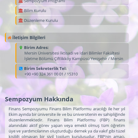
Sempozyum Programı
Bilim Kurulu
Düzenleme Kurulu
İletişim Bilgileri
Birim Adres:
Mersin Üniversitesi İktisadi ve İdari Bilimler Fakültesi
İşletme Bölümü Çiftlikköy Kampüsü Yenişehir / Mersin
Birim Sekreterlik Tel:
+90 +90 324 361 00 01 / 15310
Sempozyum Hakkında
Finans Sempozyumu Finans Bilim Platformu aracılığı ile her yıl
Ekim ayında bir üniversite ile ve bu üniversitenin ev sahipliğinde
düzenlenmektedir. Finans Bilim Platformu (FBP) finans
alanındaki aktif görev yapan veya emekli olmuş tüm öğretim
üye ve yardımcılarının oluşturduğu dernek ya da vakıf gibi tüzel
kişiliği olmayan bir sivil toplum kuruluşudur. FBP’nin amacı,