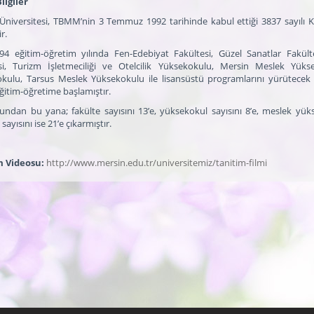
ilgiler
Üniversitesi, TBMM’nin 3 Temmuz 1992 tarihinde kabul ettiği 3837 sayılı K
r.
94 eğitim-öğretim yılında Fen-Edebiyat Fakültesi, Güzel Sanatlar Fakültes
si, Turizm İşletmeciliği ve Otelcilik Yüksekokulu, Mersin Meslek Yü
kulu, Tarsus Meslek Yüksekokulu ile lisansüstü programlarını yürütecek So
eğitim-öğretime başlamıştır.
undan bu yana; fakülte sayısını 13’e, yüksekokul sayısını 8’e, meslek yükse
sayısını ise 21’e çıkarmıştır.
m Videosu:
http://www.mersin.edu.tr/universitemiz/tanitim-filmi