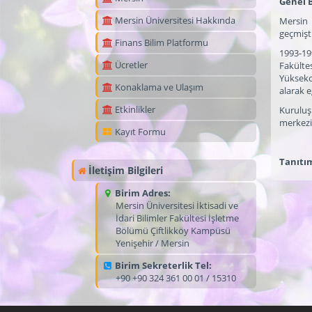
Genel B
Mersin Üniversitesi Hakkında
Mersin 
geçmişti
Finans Bilim Platformu
1993-19
Ücretler
Fakülte
Yükseko
Konaklama ve Ulaşım
alarak 
Etkinlikler
Kuruluş
merkezi 
Kayıt Formu
Tanıtı
İletişim Bilgileri
Birim Adres:
Mersin Üniversitesi İktisadi ve
İdari Bilimler Fakültesi İşletme
Bölümü Çiftlikköy Kampüsü
Yenişehir / Mersin
Birim Sekreterlik Tel:
+90 +90 324 361 00 01 / 15310