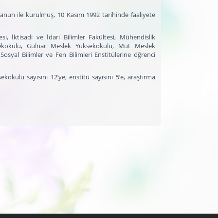
anun ile kurulmuş, 10 Kasım 1992 tarihinde faaliyete
i, İktisadi ve İdari Bilimler Fakültesi, Mühendislik
ksekokulu, Gülnar Meslek Yüksekokulu, Mut Meslek
syal Bilimler ve Fen Bilimleri Enstitülerine öğrenci
kokulu sayısını 12’ye, enstitü sayısını 5’e, araştırma