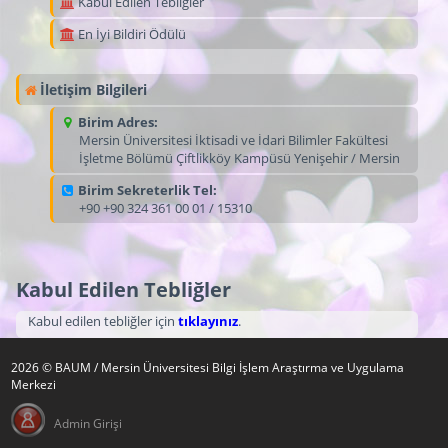
Kabul Edilen Tebliğler
En İyi Bildiri Ödülü
İletişim Bilgileri
Birim Adres:
Mersin Üniversitesi İktisadi ve İdari Bilimler Fakültesi
İşletme Bölümü Çiftlikköy Kampüsü Yenişehir / Mersin
Birim Sekreterlik Tel:
+90 +90 324 361 00 01 / 15310
Kabul Edilen Tebliğler
Kabul edilen tebliğler için
tıklayınız
.
2026 © BAUM / Mersin Üniversitesi Bilgi İşlem Araştırma ve Uygulama
Merkezi
Admin Girişi